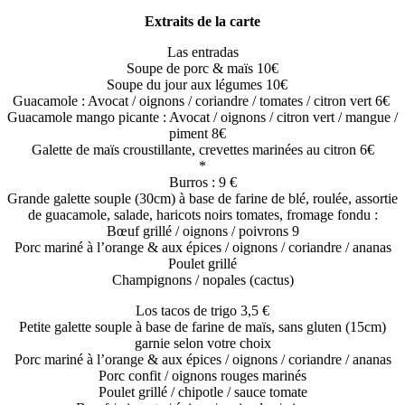
Extraits de la carte
Las entradas
Soupe de porc & maïs 10€
Soupe du jour aux légumes 10€
Guacamole : Avocat / oignons / coriandre / tomates / citron vert 6€
Guacamole mango picante : Avocat / oignons / citron vert / mangue /
piment 8€
Galette de maïs croustillante, crevettes marinées au citron 6€
*
Burros : 9 €
Grande galette souple (30cm) à base de farine de blé, roulée, assortie
de guacamole, salade, haricots noirs tomates, fromage fondu :
Bœuf grillé / oignons / poivrons 9
Porc mariné à l’orange & aux épices / oignons / coriandre / ananas
Poulet grillé
Champignons / nopales (cactus)
Los tacos de trigo 3,5 €
Petite galette souple à base de farine de maïs, sans gluten (15cm)
garnie selon votre choix
Porc mariné à l’orange & aux épices / oignons / coriandre / ananas
Porc confit / oignons rouges marinés
Poulet grillé / chipotle / sauce tomate