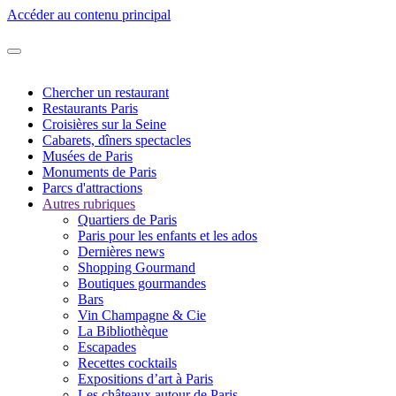
Accéder au contenu principal
Chercher un restaurant
Restaurants Paris
Croisières sur la Seine
Cabarets, dîners spectacles
Musées de Paris
Monuments de Paris
Parcs d'attractions
Autres rubriques
Quartiers de Paris
Paris pour les enfants et les ados
Dernières news
Shopping Gourmand
Boutiques gourmandes
Bars
Vin Champagne & Cie
La Bibliothèque
Escapades
Recettes cocktails
Expositions d’art à Paris
Les châteaux autour de Paris