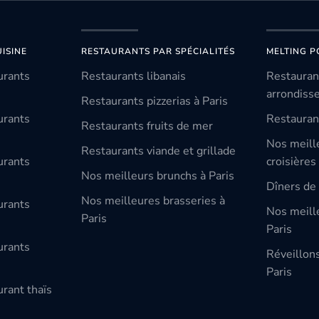
ISINE
RESTAURANTS PAR SPÉCIALITÉS
MELTING P
urants
Restaurants libanais
Restauran
arrondiss
Restaurants pizzerias à Paris
urants
Restauran
Restaurants fruits de mer
Nos meill
Restaurants viande et grillade
urants
croisières
Nos meilleurs brunchs à Paris
Dîners de 
Nos meilleures brasseries à
urants
Nos meille
Paris
Paris
urants
Réveillon
Paris
rant thaïs