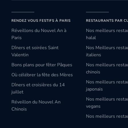
RENDEZ VOUS FESTIFS À PARIS
RESTAURANTS PAR CU
Réveillons du Nouvel An à
Nos meilleurs resta
Paris
halal
Dîners et soirées Saint
Nos Meilleurs resta
Valentin
italiens
Bons plans pour fêter Pâques
Nos meilleurs resta
chinois
Où célébrer la fête des Mères
Nos meilleurs resta
Dîners et croisières du 14
japonais
juillet
Nos meilleurs resta
Réveillon du Nouvel An
vegans
Chinois
Nos meilleurs restau