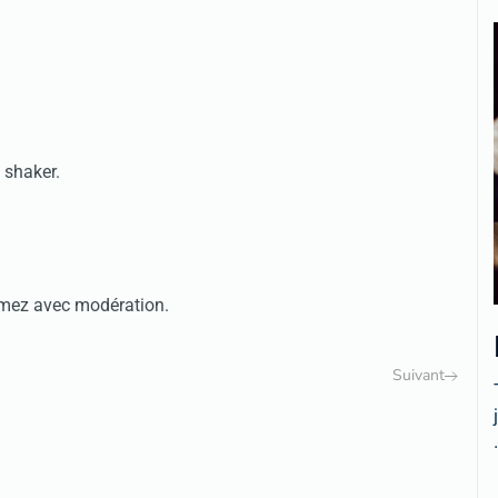
 shaker.
mmez avec modération.
Suivant
.