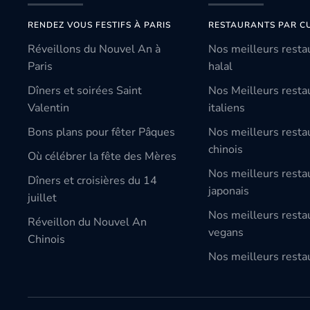
RENDEZ VOUS FESTIFS À PARIS
RESTAURANTS PAR CU
Réveillons du Nouvel An à
Nos meilleurs resta
Paris
halal
Dîners et soirées Saint
Nos Meilleurs resta
Valentin
italiens
Bons plans pour fêter Pâques
Nos meilleurs resta
chinois
Où célébrer la fête des Mères
Nos meilleurs resta
Dîners et croisières du 14
japonais
juillet
Nos meilleurs resta
Réveillon du Nouvel An
vegans
Chinois
Nos meilleurs restau