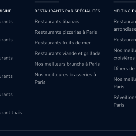
ISINE
RESTAURANTS PAR SPÉCIALITÉS
MELTING P
urants
Restaurants libanais
Restauran
arrondiss
Restaurants pizzerias à Paris
urants
Restauran
Restaurants fruits de mer
Nos meill
Restaurants viande et grillade
urants
croisières
Nos meilleurs brunchs à Paris
Dîners de 
Nos meilleures brasseries à
urants
Nos meille
Paris
Paris
urants
Réveillon
Paris
rant thaïs