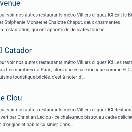
'Avenue
r voir nos autres restaurants métro Villiers cliquez ICI Exit le Bi
s par Stéphanie Monset et Chalotte Chaput, deux charmantes
la restauration, qui ont apporté de délicates touche…
l Catador
ur voir nos autres restaurants métro Villiers cliquez ICI Les res
as très nombreux à Paris, alors une escale ibérique comme El C
isine touristique bâclée, c'est à noter, d'…
Le Clou
ur voir nos autres restaurants métro Villiers cliquez ICI Restaur
uvert par Christian Leclou - ce chaleureux bistrot au cadre délic
n d'origine et habile cuisinier, Chris…