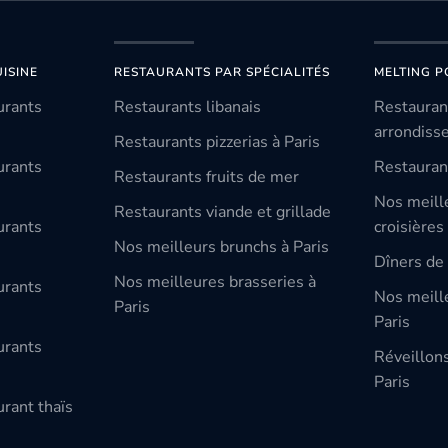
ISINE
RESTAURANTS PAR SPÉCIALITÉS
MELTING P
urants
Restaurants libanais
Restauran
arrondiss
Restaurants pizzerias à Paris
urants
Restauran
Restaurants fruits de mer
Nos meill
Restaurants viande et grillade
urants
croisières
Nos meilleurs brunchs à Paris
Dîners de 
Nos meilleures brasseries à
urants
Nos meille
Paris
Paris
urants
Réveillon
Paris
rant thaïs