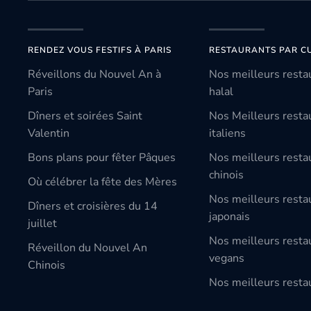
RENDEZ VOUS FESTIFS À PARIS
RESTAURANTS PAR CU
Réveillons du Nouvel An à
Nos meilleurs resta
Paris
halal
Dîners et soirées Saint
Nos Meilleurs resta
Valentin
italiens
Bons plans pour fêter Pâques
Nos meilleurs resta
chinois
Où célébrer la fête des Mères
Nos meilleurs resta
Dîners et croisières du 14
japonais
juillet
Nos meilleurs resta
Réveillon du Nouvel An
vegans
Chinois
Nos meilleurs restau