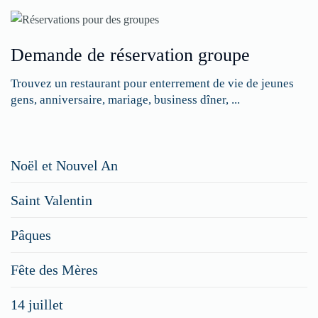
Demande de réservation groupe
Trouvez un restaurant pour enterrement de vie de jeunes
gens, anniversaire, mariage, business dîner, ...
Restaurateurs,
Noël et Nouvel An
faites
Saint Valentin
figurer
vos
Pâques
menus
Fête des Mères
spéciaux
14 juillet
dans