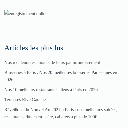
nos
rubriques
Spéciales
Fêtes
Articles les plus lus
Pour
Nos meilleurs restaurants de Paris par arrondissement
enregistrer
Brasseries à Paris : Nos 20 meilleures brasseries Parisiennes en
votre
2026
restaurant
Nos 10 meilleurs restaurants italiens à Paris en 2026
Cliquez
Terrasses Rive Gauche
ici
Réveillons du Nouvel An 2027 à Paris : nos meilleures soirées,
restaurants, dîners croisière, cabarets à plus de 100€