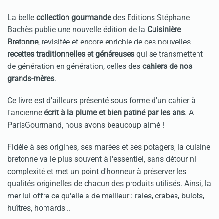
La belle
collection gourmande
des Editions Stéphane
Bachès publie une nouvelle édition de la
Cuisinière
Bretonne
, revisitée et encore enrichie de ces nouvelles
recettes traditionnelles et généreuses
qui se transmettent
de génération en génération, celles des
cahiers de nos
grands-mères
.
Ce livre est d'ailleurs présenté sous forme d'un cahier à
l'ancienne
écrit à la plume et bien patiné par les ans
. A
ParisGourmand, nous avons beaucoup aimé !
Fidèle à ses ori­gi­nes, ses marées et ses pota­gers, la cui­sine
bre­tonne va le plus souvent à l'essen­tiel, sans détour ni
com­plexité et met un point d'hon­neur à préserver les
qualités ori­gi­nel­les de chacun des pro­duits utilisés. Ainsi, la
mer lui offre ce qu'elle a de meilleur : raies, crabes, bulots,
huîtres, homards...