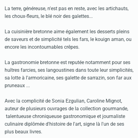
La terre, généreuse, n'est pas en reste, avec les arti­chauts,
les choux-fleurs, le blé noir des galet­tes...
La cui­sinière bre­tonne aime égale­ment les des­serts pleins
de saveurs et de sim­pli­cité tels les fars, le kouign aman, ou
encore les incontour­na­bles crêpes.
La gas­tro­no­mie bre­tonne est reputée notam­ment pour ses
huîtres far­cies, ses langoustines dans toute leur sim­plicités,
sa lotte à l'armo­ri­caine, ses galette de sarrazin, son far aux
pru­neaux ...
Avec la complicité de Sonia Ezgulian, Caroline Mignot,
auteur de plusieurs ouvrages de la col­lec­tion gour­mande,
talentueuse chroniqueuse gas­tro­no­mi­que et jour­na­liste
culi­naire diplô­mée d'his­toire de l'art, signe là l'un de ses
plus beaux livres.