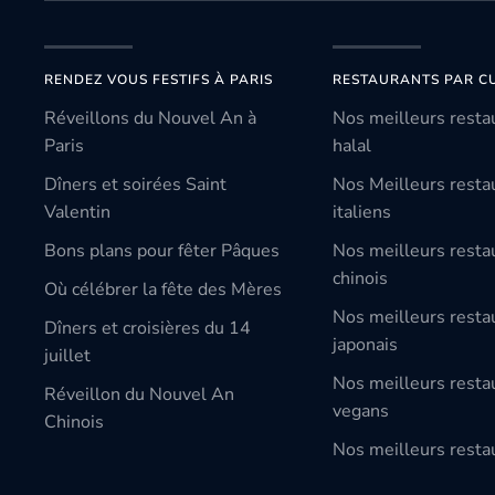
RENDEZ VOUS FESTIFS À PARIS
RESTAURANTS PAR CU
Réveillons du Nouvel An à
Nos meilleurs resta
Paris
halal
Dîners et soirées Saint
Nos Meilleurs resta
Valentin
italiens
Bons plans pour fêter Pâques
Nos meilleurs resta
chinois
Où célébrer la fête des Mères
Nos meilleurs resta
Dîners et croisières du 14
japonais
juillet
Nos meilleurs resta
Réveillon du Nouvel An
vegans
Chinois
Nos meilleurs restau