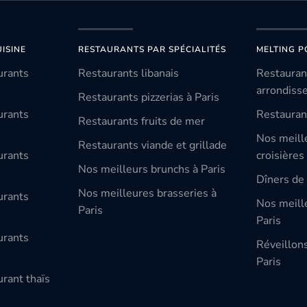
ISINE
RESTAURANTS PAR SPÉCIALITÉS
MELTING P
urants
Restaurants libanais
Restauran
arrondiss
Restaurants pizzerias à Paris
urants
Restauran
Restaurants fruits de mer
Nos meill
Restaurants viande et grillade
urants
croisières
Nos meilleurs brunchs à Paris
Dîners de 
Nos meilleures brasseries à
urants
Nos meille
Paris
Paris
urants
Réveillon
Paris
rant thaïs