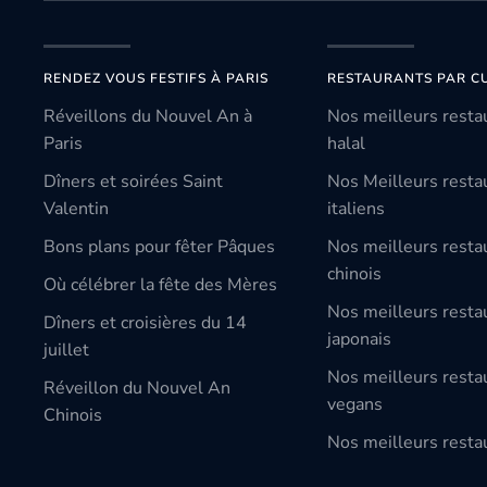
RENDEZ VOUS FESTIFS À PARIS
RESTAURANTS PAR CU
Réveillons du Nouvel An à
Nos meilleurs resta
Paris
halal
Dîners et soirées Saint
Nos Meilleurs resta
Valentin
italiens
Bons plans pour fêter Pâques
Nos meilleurs resta
chinois
Où célébrer la fête des Mères
Nos meilleurs resta
Dîners et croisières du 14
japonais
juillet
Nos meilleurs resta
Réveillon du Nouvel An
vegans
Chinois
Nos meilleurs restau