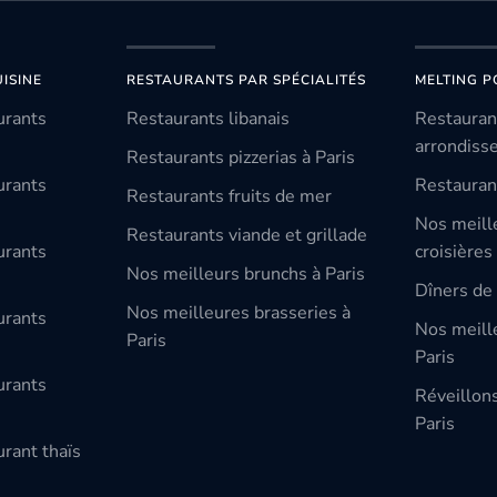
ISINE
RESTAURANTS PAR SPÉCIALITÉS
MELTING P
urants
Restaurants libanais
Restauran
arrondiss
Restaurants pizzerias à Paris
urants
Restauran
Restaurants fruits de mer
Nos meill
Restaurants viande et grillade
urants
croisières
Nos meilleurs brunchs à Paris
Dîners de 
Nos meilleures brasseries à
urants
Nos meille
Paris
Paris
urants
Réveillon
Paris
rant thaïs