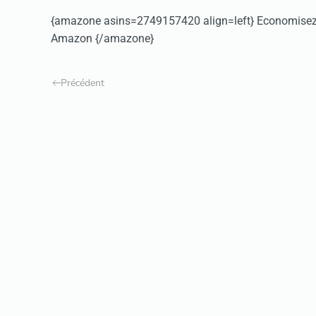
{amazone asins=2749157420 align=left} Economisez en
Amazon {/amazone}
Précédent