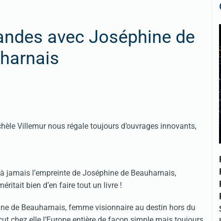
andes avec Joséphine de
harnais
ichèle Villemur nous régale toujours d’ouvrages innovants,
t à jamais l’empreinte de Joséphine de Beauharnais,
itait bien d’en faire tout un livre !
hine de Beauharnais, femme visionnaire au destin hors du
çut chez elle l’Europe entière de façon simple mais toujours