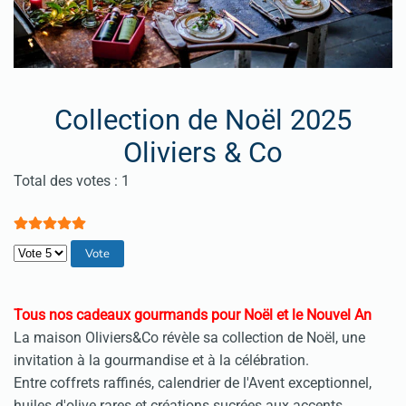
Collection de Noël 2025
Oliviers & Co
Vote utilisateur:
5
/
5
Total des votes : 1
Veuillez voter
Tous nos cadeaux gourmands pour Noël et le Nouvel An
La maison Oliviers&Co révèle sa collection de Noël, une
invitation à la gourmandise et à la célébration.
Entre coffrets raffinés, calendrier de l'Avent exceptionnel,
huiles d'olive rares et créations sucrées aux accents