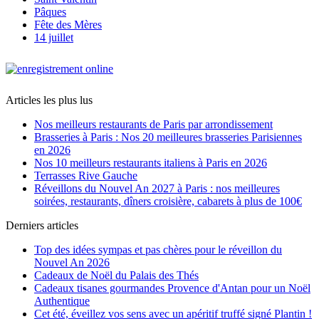
Pâques
Fête des Mères
14 juillet
Articles les plus lus
Nos meilleurs restaurants de Paris par arrondissement
Brasseries à Paris : Nos 20 meilleures brasseries Parisiennes
en 2026
Nos 10 meilleurs restaurants italiens à Paris en 2026
Terrasses Rive Gauche
Réveillons du Nouvel An 2027 à Paris : nos meilleures
soirées, restaurants, dîners croisière, cabarets à plus de 100€
Derniers articles
Top des idées sympas et pas chères pour le réveillon du
Nouvel An 2026
Cadeaux de Noël du Palais des Thés
Cadeaux tisanes gourmandes Provence d'Antan pour un Noël
Authentique
Cet été, éveillez vos sens avec un apéritif truffé signé Plantin !