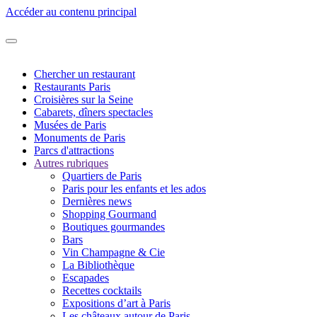
Accéder au contenu principal
Chercher un restaurant
Restaurants Paris
Croisières sur la Seine
Cabarets, dîners spectacles
Musées de Paris
Monuments de Paris
Parcs d'attractions
Autres rubriques
Quartiers de Paris
Paris pour les enfants et les ados
Dernières news
Shopping Gourmand
Boutiques gourmandes
Bars
Vin Champagne & Cie
La Bibliothèque
Escapades
Recettes cocktails
Expositions d’art à Paris
Les châteaux autour de Paris