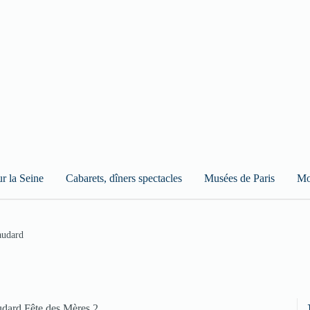
ur la Seine
Cabarets, dîners spectacles
Musées de Paris
Mo
audard