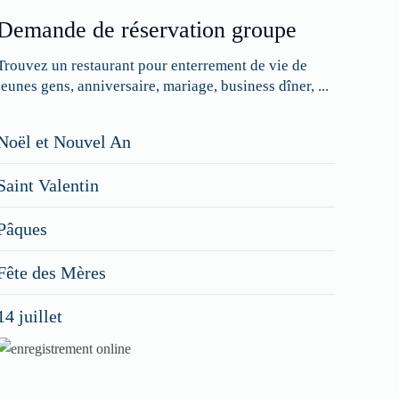
Demande de réservation groupe
Trouvez un restaurant pour enterrement de vie de
jeunes gens, anniversaire, mariage, business dîner, ...
Restaurateurs,
Noël et Nouvel An
faites
Saint Valentin
figurer
vos
Pâques
menus
Fête des Mères
spéciaux
14 juillet
dans
nos
rubriques