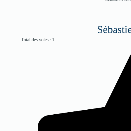
Sébasti
Vote utilisateur:
4
/
5
Total des votes : 1