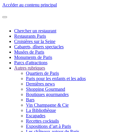
Accéder au contenu principal
Chercher un restaurant
Restaurants Paris
Croisières sur la Seine
Cabarets, dîners spectacles
Musées de Paris
Monuments de Paris
Parcs d'attractions
Autres rubriques
Quartiers de Paris
Paris pour les enfants et les ados
Dernières news
Shopping Gourmand
Boutiques gourmandes
Bars
Vin Champagne & Cie
La Bibliothèque
Escapades
Recettes cocktails
Expositions d’art à Paris
Les châteaux autour de Paris