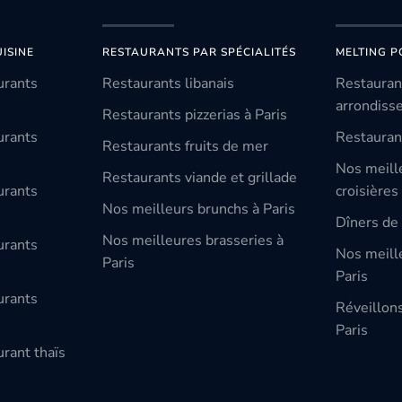
ISINE
RESTAURANTS PAR SPÉCIALITÉS
MELTING P
urants
Restaurants libanais
Restauran
arrondiss
Restaurants pizzerias à Paris
urants
Restauran
Restaurants fruits de mer
Nos meill
Restaurants viande et grillade
urants
croisières
Nos meilleurs brunchs à Paris
Dîners de 
Nos meilleures brasseries à
urants
Nos meille
Paris
Paris
urants
Réveillon
Paris
rant thaïs