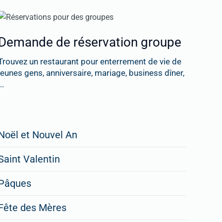
Demande de réservation groupe
Trouvez un restaurant pour enterrement de vie de
jeunes gens, anniversaire, mariage, business dîner,
..
Restaurateurs,
Noël et Nouvel An
faites
Saint Valentin
figurer
vos
Pâques
menus
Fête des Mères
spéciaux