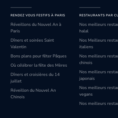
RENDEZ VOUS FESTIFS À PARIS
RESTAURANTS PAR CU
Réveillons du Nouvel An à
Nos meilleurs resta
Paris
halal
Dîners et soirées Saint
Nos Meilleurs resta
Valentin
italiens
Bons plans pour fêter Pâques
Nos meilleurs resta
chinois
Où célébrer la fête des Mères
Nos meilleurs resta
Dîners et croisières du 14
japonais
juillet
Nos meilleurs resta
Réveillon du Nouvel An
vegans
Chinois
Nos meilleurs restau