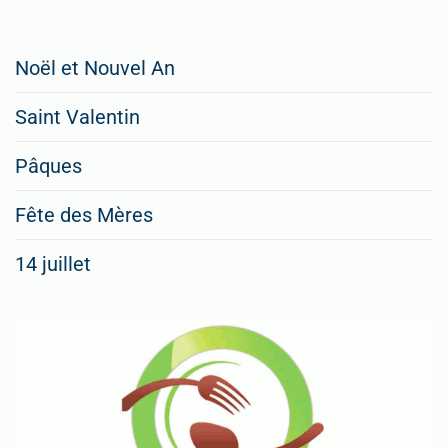
Restaurateurs,
Noël et Nouvel An
faites
Saint Valentin
figurer
vos
Pâques
menus
Fête des Mères
spéciaux
14 juillet
dans
nos
rubriques
Spéciales
Fêtes