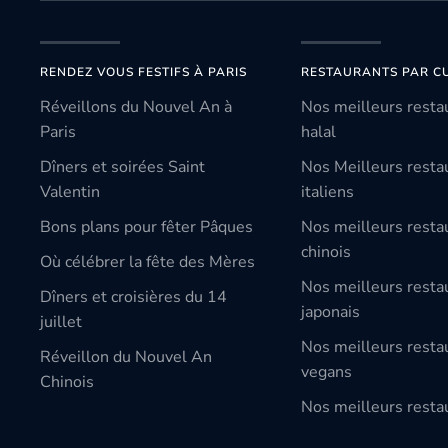
RENDEZ VOUS FESTIFS À PARIS
RESTAURANTS PAR CU
Réveillons du Nouvel An à
Nos meilleurs resta
Paris
halal
Dîners et soirées Saint
Nos Meilleurs resta
Valentin
italiens
Bons plans pour fêter Pâques
Nos meilleurs resta
chinois
Où célébrer la fête des Mères
Nos meilleurs resta
Dîners et croisières du 14
japonais
juillet
Nos meilleurs resta
Réveillon du Nouvel An
vegans
Chinois
Nos meilleurs restau