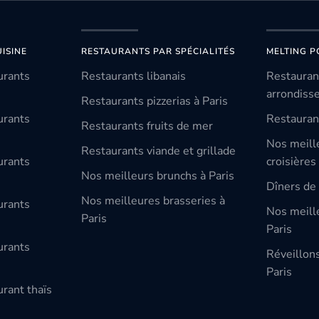
ISINE
RESTAURANTS PAR SPÉCIALITÉS
MELTING P
urants
Restaurants libanais
Restauran
arrondiss
Restaurants pizzerias à Paris
urants
Restauran
Restaurants fruits de mer
Nos meill
Restaurants viande et grillade
urants
croisières
Nos meilleurs brunchs à Paris
Dîners de 
Nos meilleures brasseries à
urants
Nos meille
Paris
Paris
urants
Réveillon
Paris
rant thaïs