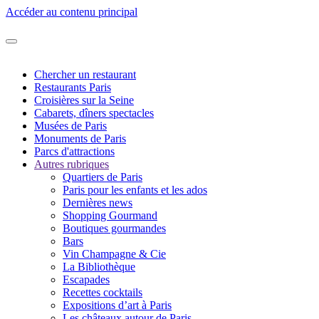
Accéder au contenu principal
Chercher un restaurant
Restaurants Paris
Croisières sur la Seine
Cabarets, dîners spectacles
Musées de Paris
Monuments de Paris
Parcs d'attractions
Autres rubriques
Quartiers de Paris
Paris pour les enfants et les ados
Dernières news
Shopping Gourmand
Boutiques gourmandes
Bars
Vin Champagne & Cie
La Bibliothèque
Escapades
Recettes cocktails
Expositions d’art à Paris
Les châteaux autour de Paris