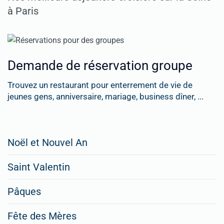
à Paris
Demande de réservation groupe
Trouvez un restaurant pour enterrement de vie de
jeunes gens, anniversaire, mariage, business dîner, ...
Restaurateurs,
Noël et Nouvel An
faites
Saint Valentin
figurer
vos
Pâques
menus
Fête des Mères