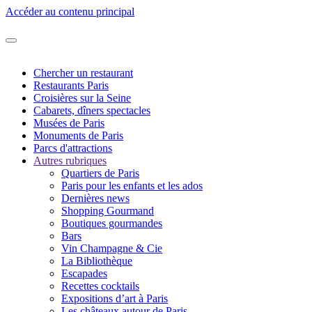
Accéder au contenu principal
Chercher un restaurant
Restaurants Paris
Croisières sur la Seine
Cabarets, dîners spectacles
Musées de Paris
Monuments de Paris
Parcs d'attractions
Autres rubriques
Quartiers de Paris
Paris pour les enfants et les ados
Dernières news
Shopping Gourmand
Boutiques gourmandes
Bars
Vin Champagne & Cie
La Bibliothèque
Escapades
Recettes cocktails
Expositions d’art à Paris
Les châteaux autour de Paris