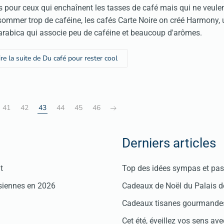
s pour ceux qui enchaînent les tasses de café mais qui ne veule
ommer trop de caféine, les cafés Carte Noire on créé Harmony, 
arabica qui associe peu de caféine et beaucoup d'arômes.
ire la suite de Du café pour rester cool
41
42
43
44
45
46
Derniers articles
t
Top des idées sympas et pas 
isiennes en 2026
Cadeaux de Noël du Palais 
Cadeaux tisanes gourmandes
Cet été, éveillez vos sens avec