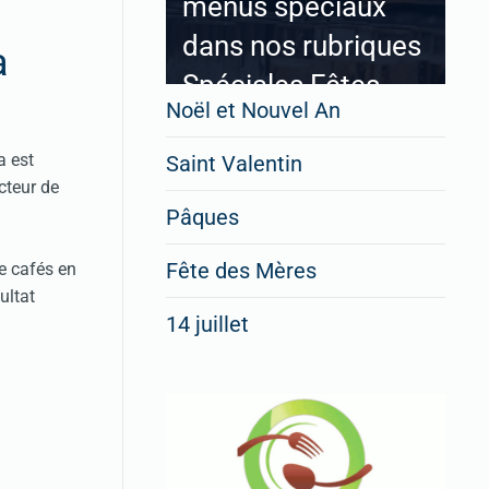
menus spéciaux
dans nos rubriques
a
Spéciales Fêtes
Noël et Nouvel An
a est
Saint Valentin
cteur de
Pour enregistrer votre
Pâques
restaurant
Cliquez ici
Fête des Mères
e cafés en
ultat
14 juillet