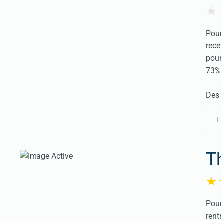
Pour
rece
pour
73% 
Des 
L
T
Pour
rent