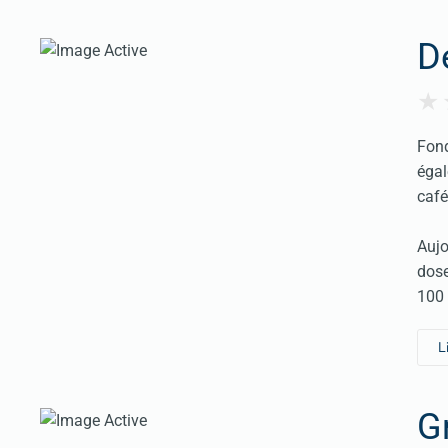
D
Fond
égal
café
Aujo
dose
100 
L
Gr