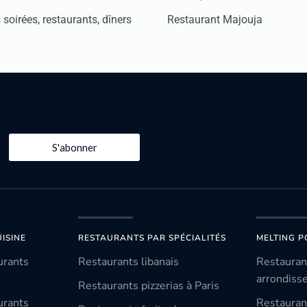
soirées, restaurants, dîners
Restaurant Majouja
S'abonner
ISINE
RESTAURANTS PAR SPÉCIALITÉS
MELTING P
urants
Restaurants libanais
Restauran
arrondiss
Restaurants pizzerias à Paris
urants
Restauran