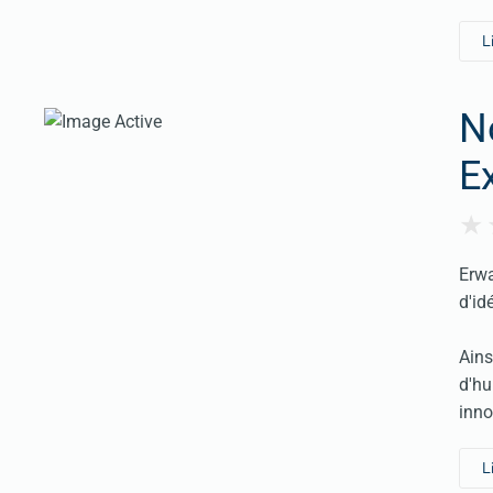
L
N
E
Erwa
d'id
Ains
d'hu
inno
L