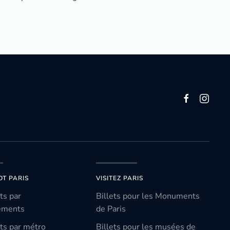
OT PARIS
VISITEZ PARIS
ts par
Billets pour les Monuments
ements
de Paris
ts par métro
Billets pour les musées de