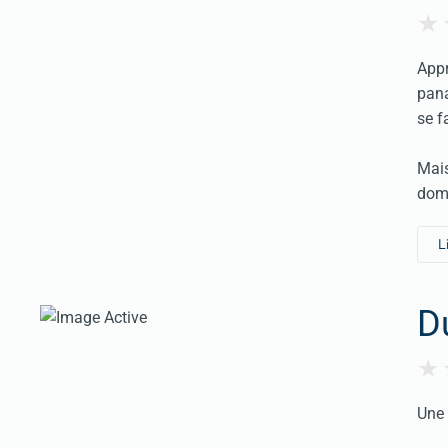
Appr
pana
se f
Mais
doma
L
D
Une 