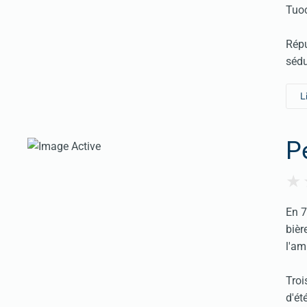
Tuoc
Répu
sédu
L
P
En 7
bièr
l'am
Troi
d'été