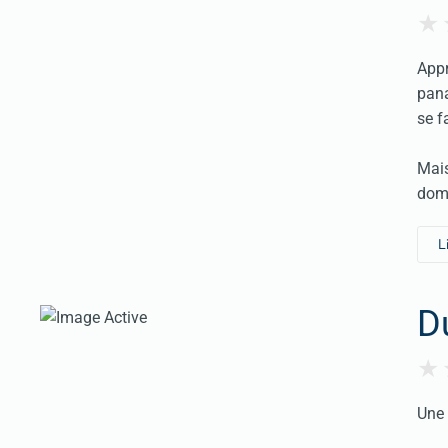
Appr
pana
se f
Mais
doma
L
D
Une 