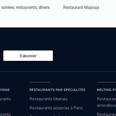
soirées, restaurants, dîners
Restaurant Majouja
S'abonner
ISINE
RESTAURANTS PAR SPÉCIALITÉS
MELTING P
urants
Restaurants libanais
Restauran
arrondiss
Restaurants pizzerias à Paris
urants
Restauran