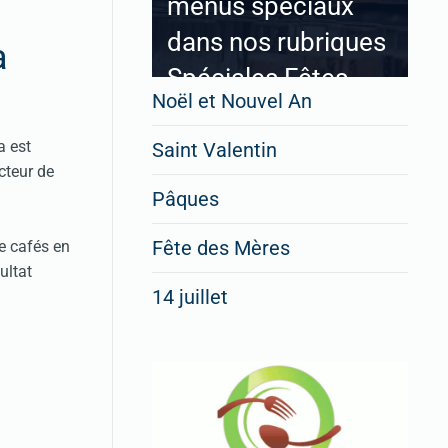
menus spéciaux
dans nos rubriques
a
Spéciales Fêtes
Noël et Nouvel An
a est
Saint Valentin
cteur de
Pour enregistrer votre
Pâques
restaurant
Cliquez ici
Fête des Mères
e cafés en
ultat
14 juillet