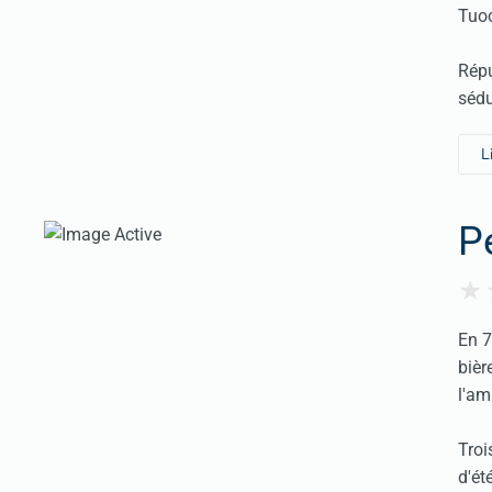
Tuoc
Répu
sédu
L
P
En 7
bièr
l'am
Troi
d'été