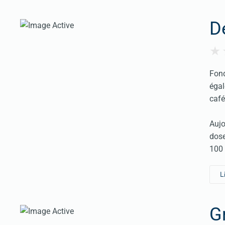
D
Fond
égal
café
Aujo
dose
100 
L
Gr