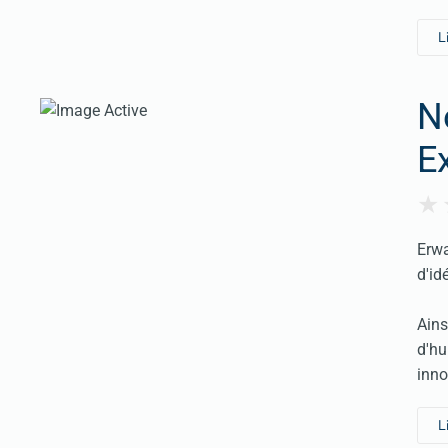
L
N
E
Erwa
d'id
Ains
d'hu
inno
L