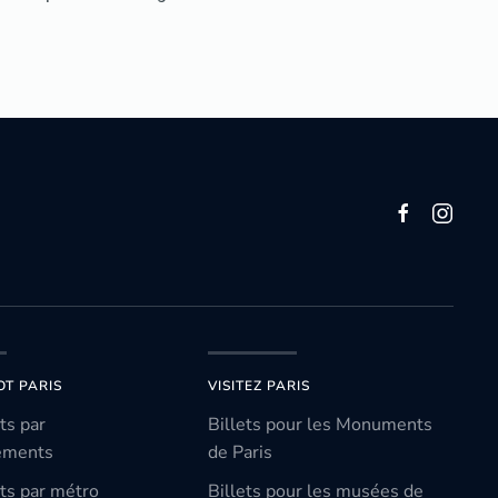
OT PARIS
VISITEZ PARIS
ts par
Billets pour les Monuments
ements
de Paris
ts par métro
Billets pour les musées de