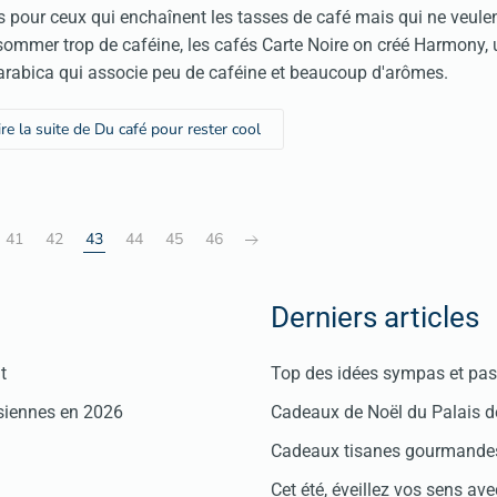
s pour ceux qui enchaînent les tasses de café mais qui ne veule
ommer trop de caféine, les cafés Carte Noire on créé Harmony, 
arabica qui associe peu de caféine et beaucoup d'arômes.
ire la suite de Du café pour rester cool
41
42
43
44
45
46
Derniers articles
t
Top des idées sympas et pas 
isiennes en 2026
Cadeaux de Noël du Palais 
Cadeaux tisanes gourmandes
Cet été, éveillez vos sens avec