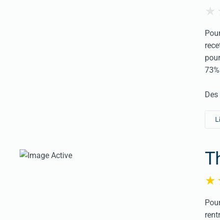
Pour
rece
pour
73% 
Des 
L
T
Pour
rent