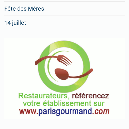
menus
Fête des Mères
spéciaux
14 juillet
dans
nos
rubriques
Spéciales
Fêtes
Pour
enregistrer
votre
restaurant
Cliquez