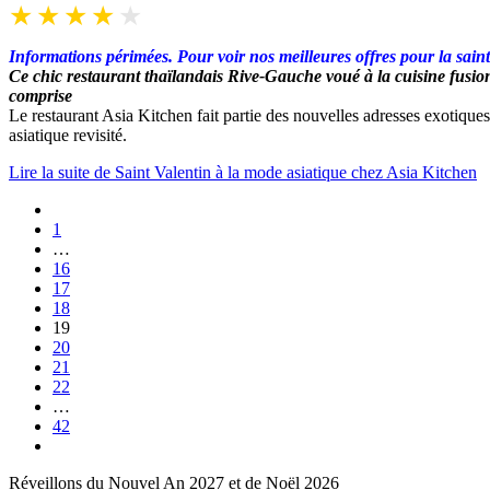
Informations périmées. Pour voir nos meilleures offres pour la sain
Ce chic restaurant thaïlandais Rive-Gauche voué à la cuisine fusion
comprise
Le restaurant Asia Kitchen fait partie des nouvelles adresses exotiques
asiatique revisité.
Lire la suite de Saint Valentin à la mode asiatique chez Asia Kitchen
1
…
16
17
18
19
20
21
22
…
42
Réveillons du Nouvel An 2027 et de Noël 2026