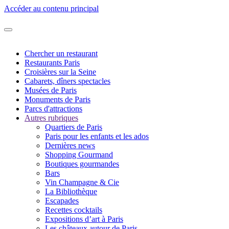
Accéder au contenu principal
Chercher un restaurant
Restaurants Paris
Croisières sur la Seine
Cabarets, dîners spectacles
Musées de Paris
Monuments de Paris
Parcs d'attractions
Autres rubriques
Quartiers de Paris
Paris pour les enfants et les ados
Dernières news
Shopping Gourmand
Boutiques gourmandes
Bars
Vin Champagne & Cie
La Bibliothèque
Escapades
Recettes cocktails
Expositions d’art à Paris
Les châteaux autour de Paris