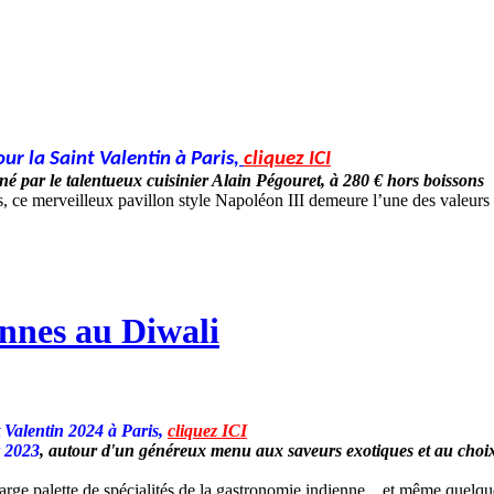
ur la Saint Valentin à Paris
,
cliquez ICI
gné par le talentueux cuisinier Alain Pégouret, à 280 € hors boissons
ce merveilleux pavillon style Napoléon III demeure l’une des valeurs su
ennes au Diwali
t Valentin 2024 à Paris,
cliquez ICI
r 2023
, autour d'un généreux menu aux saveurs exotiques et au choix, 
arge palette de spécialités de la gastronomie indienne... et même quelque