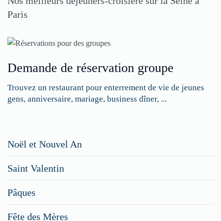
Nos meilleurs déjeuners-croisière sur la Seine à
Paris
Demande de réservation groupe
Trouvez un restaurant pour enterrement de vie de jeunes
gens, anniversaire, mariage, business dîner, ...
Restaurateurs,
Noël et Nouvel An
faites
Saint Valentin
figurer
vos
Pâques
menus
Fête des Mères