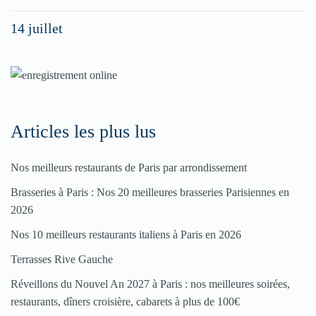
spéciaux
14 juillet
dans
nos
rubriques
Spéciales
Articles les plus lus
Fêtes
Nos meilleurs restaurants de Paris par arrondissement
Pour
Brasseries à Paris : Nos 20 meilleures brasseries Parisiennes en
enregistrer
2026
votre
Nos 10 meilleurs restaurants italiens à Paris en 2026
restaurant
Terrasses Rive Gauche
Cliquez
Réveillons du Nouvel An 2027 à Paris : nos meilleures soirées,
ici
restaurants, dîners croisière, cabarets à plus de 100€