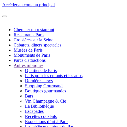
Accéder au contenu principal
Chercher un restaurant
Restaurants Paris
Croisières sur la Seine
Cabarets, dîners spectacles
Musées de Paris
Monuments de Paris
Parcs d'attractions
Autres rubriques
Quartiers de Paris
Paris pour les enfants et les ados
Dernières news
Shopping Gourmand
Boutiques gourmandes
Bars
Vin Champagne & Cie
La Bibliothèque
Escapades
Recettes cocktails
Expositions d’art à Paris
Les châteaux autour de Paris