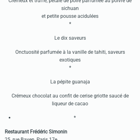
Crémeux et truffé, pétale de poire parfumée au poivre de
sichuan
et petite pousse acidulées
*
Le dix saveurs
Onctuosité parfumée à la vanille de tahiti, saveurs
exotiques
*
La pépite guanaja
Crémeux chocolat au confit de cerise griotte saucé de
liqueur de cacao
*
Restaurant Frédéric Simonin
25, rue Bayen, Paris 17e