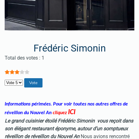
Frédéric Simonin
Vote utilisateur:
3
/
5
Total des votes : 1
Veuillez voter
Informations périmées. Pour voir toutes nos autres offres de
ICI
réveillon du Nouvel An
cliquez
Le grand cuisinier étoilé Frédéric Simonin vous reçoit dans
son élégant restaurant éponyme
, autour d’un somptueux
réveillon de réveillon du Nouvel An
Nous avions rencontré