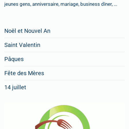
jeunes gens, anniversaire, mariage, business dîner, ...
Restaurateurs,
Noël et Nouvel An
faites
Saint Valentin
figurer
vos
Pâques
menus
Fête des Mères
spéciaux
14 juillet
dans
nos
rubriques
Spéciales