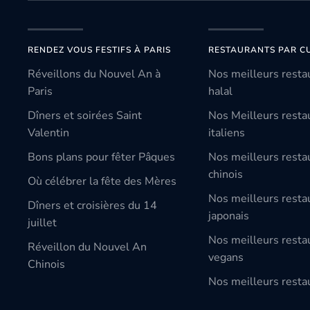
RENDEZ VOUS FESTIFS À PARIS
RESTAURANTS PAR CU
Réveillons du Nouvel An à
Nos meilleurs resta
Paris
halal
Dîners et soirées Saint
Nos Meilleurs resta
Valentin
italiens
Bons plans pour fêter Pâques
Nos meilleurs resta
chinois
Où célébrer la fête des Mères
Nos meilleurs resta
Dîners et croisières du 14
japonais
juillet
Nos meilleurs resta
Réveillon du Nouvel An
vegans
Chinois
Nos meilleurs restau