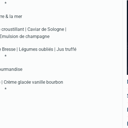
*
rre & la mer
 croustillant | Caviar de Sologne |
| Emulsion de champagne
 Bresse | Légumes oubliés | Jus truffé
*
ourmandise
é | Crème glacée vanille bourbon
*