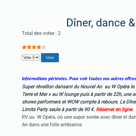
Dîner, dance 
Vote utilisateur:
4
/
5
Total des votes : 2
Veuillez voter
Informations périmées. Pour voir toutes nos autres offre
Super réveillon dansant du Nouvel An au W Opéra le
Terre et Mer » au W lounge puis à partir de 22h, une 
shows performers et WOW compte à rebours. Le Dîner 
Limits Party seule à partir de 90 €.
Réserver en ligne
.
RV au W Opéra, où une super soirée avec dîner et danc
An dans une folle ambiance.