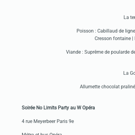
La te
Poisson : Cabillaud de ligne
Cresson fontaine 
Viande : Suprême de poularde de
La G
Allumette chocolat pralin
Soirée No Limits Party au W Opéra
4 rue Meyerbeer Paris 9e
Métro et bus Opéra