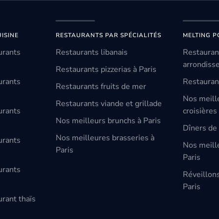
ISINE
RESTAURANTS PAR SPÉCIALITÉS
MELTING P
urants
Restaurants libanais
Restauran
arrondiss
Restaurants pizzerias à Paris
urants
Restauran
Restaurants fruits de mer
Nos meill
Restaurants viande et grillade
urants
croisières
Nos meilleurs brunchs à Paris
Dîners de 
Nos meilleures brasseries à
urants
Nos meille
Paris
Paris
urants
Réveillon
Paris
rant thaïs