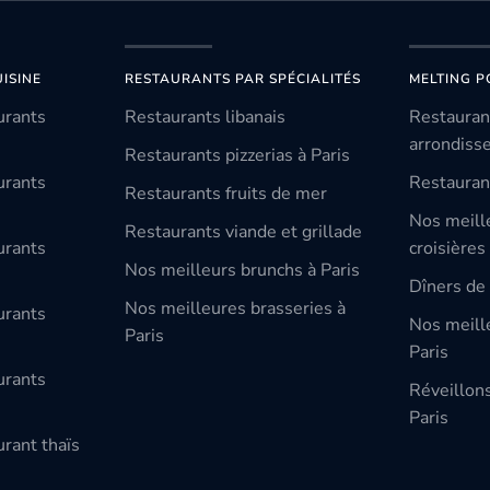
ISINE
RESTAURANTS PAR SPÉCIALITÉS
MELTING P
urants
Restaurants libanais
Restauran
arrondiss
Restaurants pizzerias à Paris
urants
Restauran
Restaurants fruits de mer
Nos meill
Restaurants viande et grillade
urants
croisières
Nos meilleurs brunchs à Paris
Dîners de 
Nos meilleures brasseries à
urants
Nos meille
Paris
Paris
urants
Réveillon
Paris
rant thaïs