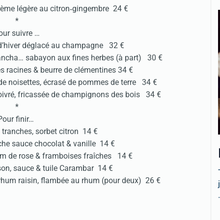
crème légère au citron‐gingembre 24 €
*
our suivre …
e d’hiver déglacé au champagne 32 €
 plancha… sabayon aux fines herbes (à part) 30 €
s racines & beurre de clémentines 34 €
e de noisettes, écrasé de pommes de terre 34 €
oivré, fricassée de champignons des bois 34 €
*
Pour finir…
es tranches, sorbet citron 14 €
ache sauce chocolat & vanille 14 €
um de rose & framboises fraîches 14 €
on, sauce & tuile Carambar 14 €
 rhum raisin, flambée au rhum (pour deux) 26 €
.