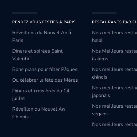
RENDEZ VOUS FESTIFS À PARIS
RESTAURANTS PAR CU
Réveillons du Nouvel An à
Nos meilleurs resta
Paris
halal
Dîners et soirées Saint
Nos Meilleurs resta
Valentin
italiens
Bons plans pour fêter Pâques
Nos meilleurs resta
chinois
Où célébrer la fête des Mères
Nos meilleurs resta
Dîners et croisières du 14
japonais
juillet
Nos meilleurs resta
Réveillon du Nouvel An
vegans
Chinois
Nos meilleurs restau