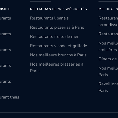
ISINE
RESTAURANTS PAR SPÉCIALITÉS
MELTING P
urants
Restaurants libanais
Restauran
arrondiss
Restaurants pizzerias à Paris
urants
Restauran
Restaurants fruits de mer
Nos meill
Restaurants viande et grillade
urants
croisières
Nos meilleurs brunchs à Paris
Dîners de 
Nos meilleures brasseries à
urants
Nos meille
Paris
Paris
urants
Réveillon
Paris
rant thaïs