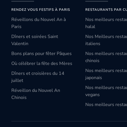
RENDEZ VOUS FESTIFS À PARIS
RESTAURANTS PAR CU
Réveillons du Nouvel An à
Nos meilleurs resta
Paris
halal
Dîners et soirées Saint
Nos Meilleurs resta
Valentin
italiens
Bons plans pour fêter Pâques
Nos meilleurs resta
chinois
Où célébrer la fête des Mères
Nos meilleurs resta
Dîners et croisières du 14
japonais
juillet
Nos meilleurs resta
Réveillon du Nouvel An
vegans
Chinois
Nos meilleurs restau