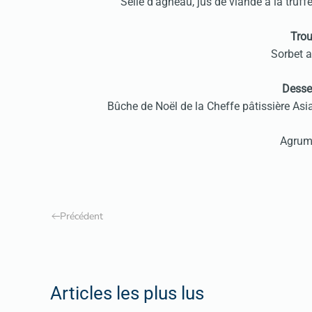
Selle d’agneau, jus de viande à la tr
Tro
Sorbet 
Desser
Bûche de Noël de la Cheffe pâtissière As
Agrume
Précédent
Articles les plus lus