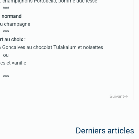
uffe, champignons Portobello, pomme duchesse
***
u normand
au champagne
***
t au choix :
ia Goncalves au chocolat Tulakalum et noisettes
ou
s et vanille
***
Suivant
Derniers articles