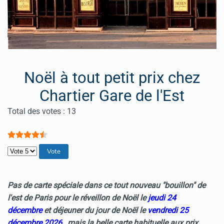
Noël à tout petit prix chez
Chartier Gare de l'Est
Vote utilisateur:
4.5
/
5
Total des votes : 13
Veuillez voter
Pas de carte spéciale dans ce tout nouveau "bouillon" de
l'est de Paris pour le r
éveillon de Noël le
jeudi 24
décembre
et déjeuner du jour de Noël le
vendredi 25
décembre 2026
, mais la belle carte habituelle aux prix