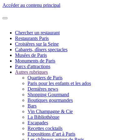
Accéder au contenu principal
Chercher un restaurant
Restaurants Paris
Croisières sur la Seine
Cabarets, dîners spectacles
Musées de Paris
Monuments de Paris
Parcs d'attractions
Autres rubriques
Quartiers de Paris
Paris pour les enfants et les ados
Dernières news
Shopping Gourmand
Boutiques gourmandes
Bars
Vin Champagne & Cie
La Bibliothèque
Escapades
Recettes cocktails
Expositions d’art à Paris
Les châteaux autour de Paris