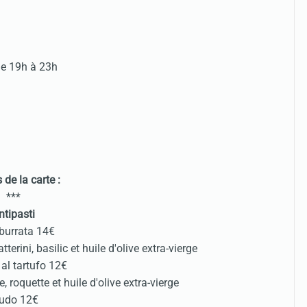
de 19h à 23h
s de la carte :
***
ntipasti
burrata 14€
terini, basilic et huile d'olive extra-vierge
 al tartufo 12€
, roquette et huile d'olive extra-vierge
udo 12€