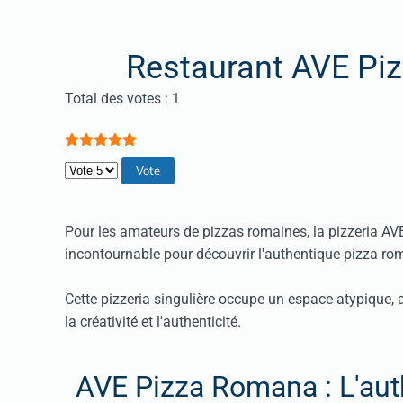
Restaurant AVE Pi
Vote utilisateur:
5
/
5
Total des votes : 1
Veuillez voter
Pour les amateurs de pizzas romaines, la pizzeria
incontournable pour découvrir l'authentique pizza rom
Cette pizzeria singulière occupe un espace atypique, a
la créativité et l'authenticité.
AVE Pizza Romana : L'auth