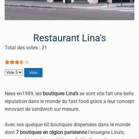
Restaurant Lina's
Vote utilisateur:
3.5
/
5
Total des votes : 21
Veuillez voter
Nées en1989, les
boutiques Lina’s
se sont vite fait une belle
réputation dans le monde du fast food grâce a leur concept
innovant de sandwich sur mesure.
Avec ses quelque 60 boutiques dispersées dans le monde
dont
7 boutiques en région parisienne
l'enseigne Lina’s;