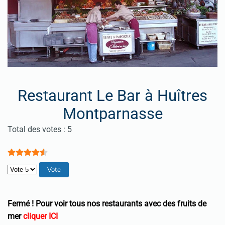
Restaurant Le Bar à Huîtres
Montparnasse
Vote utilisateur:
4.5
/
5
Total des votes : 5
Veuillez voter
Fermé ! Pour voir tous nos restaurants avec des fruits de
mer
cliquer ICI