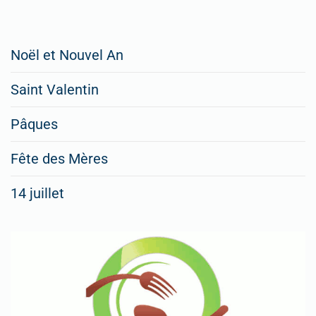
Restaurateurs,
Noël et Nouvel An
faites
Saint Valentin
figurer
vos
Pâques
menus
Fête des Mères
spéciaux
14 juillet
dans
nos
rubriques
Spéciales
Fêtes