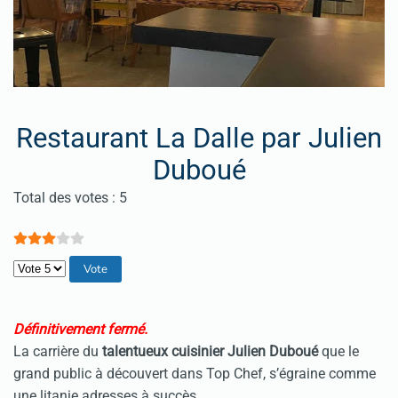
Restaurant La Dalle par Julien
Duboué
Vote utilisateur:
3
/
5
Total des votes : 5
Veuillez voter
Définitivement fermé.
La carrière du
talentueux cuisinier Julien Duboué
que le
grand public à découvert dans Top Chef, s’égraine comme
une litanie adresses à succès.