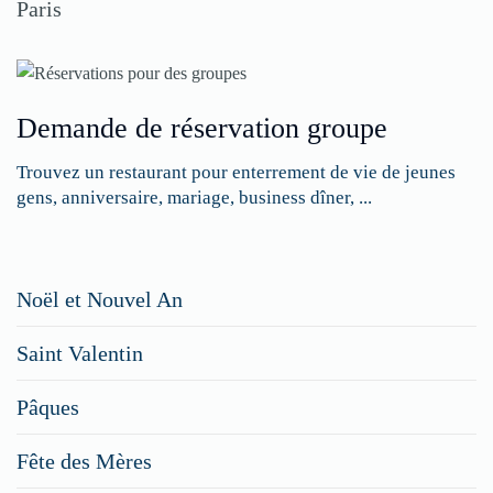
Paris
Demande de réservation groupe
Trouvez un restaurant pour enterrement de vie de jeunes
gens, anniversaire, mariage, business dîner, ...
Restaurateurs,
Noël et Nouvel An
faites
Saint Valentin
figurer
vos
Pâques
menus
Fête des Mères
spéciaux