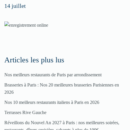
14 juillet
dans
nos
rubriques
Spéciales
Fêtes
Articles les plus lus
Pour
Nos meilleurs restaurants de Paris par arrondissement
enregistrer
Brasseries à Paris : Nos 20 meilleures brasseries Parisiennes en
votre
2026
restaurant
Nos 10 meilleurs restaurants italiens à Paris en 2026
Cliquez
Terrasses Rive Gauche
ici
Réveillons du Nouvel An 2027 à Paris : nos meilleures soirées,
restaurants, dîners croisière, cabarets à plus de 100€