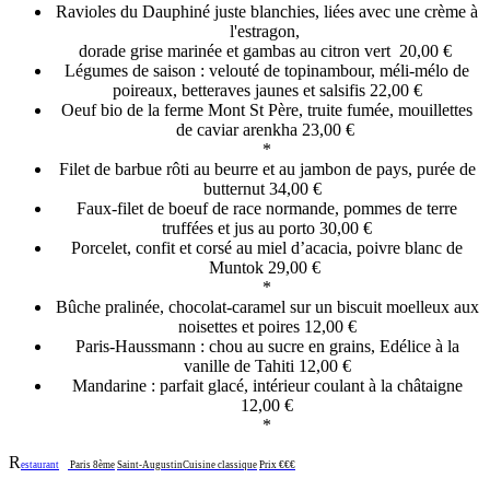
Ravioles du Dauphiné juste blanchies, liées avec une crème à
l'estragon,
dorade grise marinée et gambas au citron vert 20,00 €
Légumes de saison : velouté de topinambour, méli-mélo de
poireaux, betteraves jaunes et salsifis 22,00 €
Oeuf bio de la ferme Mont St Père, truite fumée, mouillettes
de caviar arenkha 23,00 €
*
Filet de barbue rôti au beurre et au jambon de pays, purée de
butternut 34,00 €
Faux-filet de boeuf de race normande, pommes de terre
truffées et jus au porto 30,00 €
Porcelet, confit et corsé au miel d’acacia, poivre blanc de
Muntok 29,00 €
*
Bûche pralinée, chocolat-caramel sur un biscuit moelleux aux
noisettes et poires 12,00 €
Paris-Haussmann : chou au sucre en grains, Edélice à la
vanille de Tahiti 12,00 €
Mandarine : parfait glacé, intérieur coulant à la châtaigne
12,00 €
*
R
estaurant
Paris 8ème
Saint-Augustin
Cuisine classique
Prix €€€