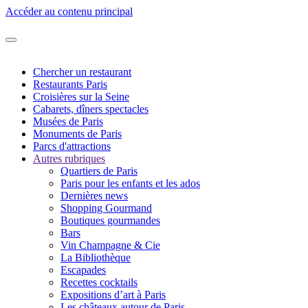
Accéder au contenu principal
Chercher un restaurant
Restaurants Paris
Croisières sur la Seine
Cabarets, dîners spectacles
Musées de Paris
Monuments de Paris
Parcs d'attractions
Autres rubriques
Quartiers de Paris
Paris pour les enfants et les ados
Dernières news
Shopping Gourmand
Boutiques gourmandes
Bars
Vin Champagne & Cie
La Bibliothèque
Escapades
Recettes cocktails
Expositions d’art à Paris
Les châteaux autour de Paris