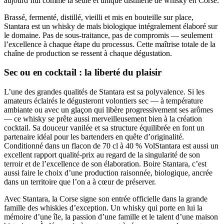
aujourd’hui comme la seule et unique distillerie de whisky en Corse.
Brassé, fermenté, distillé, vieilli et mis en bouteille sur place,
Stantara est un whisky de maïs biologique intégralement élaboré sur
le domaine. Pas de sous-traitance, pas de compromis — seulement
l’excellence à chaque étape du processus. Cette maîtrise totale de la
chaîne de production se ressent à chaque dégustation.
Sec ou en cocktail : la liberté du plaisir
L’une des grandes qualités de Stantara est sa polyvalence. Si les
amateurs éclairés le dégusteront volontiers sec — à température
ambiante ou avec un glaçon qui libère progressivement ses arômes
— ce whisky se prête aussi merveilleusement bien à la création
cocktail. Sa douceur vanilée et sa structure équilibrée en font un
partenaire idéal pour les bartenders en quête d’originalité.
Conditionné dans un flacon de 70 cl à 40 % VolStantara est aussi un
excellent rapport qualité-prix au regard de la singularité de son
terroir et de l’excellence de son élaboration. Boire Stantara, c’est
aussi faire le choix d’une production raisonnée, biologique, ancrée
dans un territoire que l’on a à cœur de préserver.
Avec Stantara, la Corse signe son entrée officielle dans la grande
famille des whiskies d’exception. Un whisky qui porte en lui la
mémoire d’une île, la passion d’une famille et le talent d’une maison