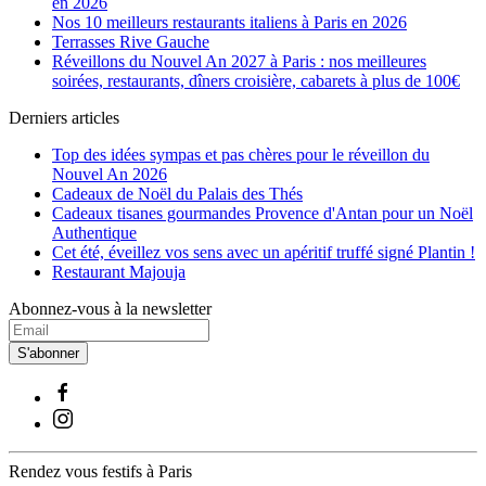
en 2026
Nos 10 meilleurs restaurants italiens à Paris en 2026
Terrasses Rive Gauche
Réveillons du Nouvel An 2027 à Paris : nos meilleures
soirées, restaurants, dîners croisière, cabarets à plus de 100€
Derniers articles
Top des idées sympas et pas chères pour le réveillon du
Nouvel An 2026
Cadeaux de Noël du Palais des Thés
Cadeaux tisanes gourmandes Provence d'Antan pour un Noël
Authentique
Cet été, éveillez vos sens avec un apéritif truffé signé Plantin !
Restaurant Majouja
Abonnez-vous à la newsletter
S'abonner
Rendez vous festifs à Paris