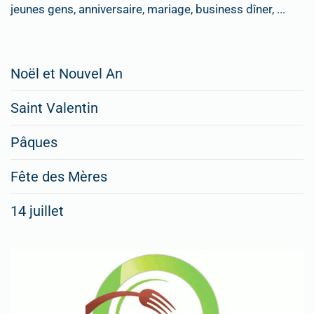
jeunes gens, anniversaire, mariage, business dîner, ...
Restaurateurs,
Noël et Nouvel An
faites
Saint Valentin
figurer
vos
Pâques
menus
Fête des Mères
spéciaux
14 juillet
dans
nos
rubriques
Spéciales