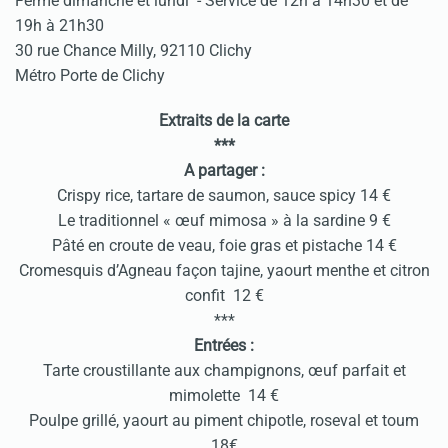
Fermé dimanche et lundi - Service de 12h à 14h30 et de
19h à 21h30
30 rue Chance Milly, 92110 Clichy
Métro Porte de Clichy
Extraits de la carte
***
A partager :
Crispy rice, tartare de saumon, sauce spicy 14 €
Le traditionnel « œuf mimosa » à la sardine 9 €
Pâté en croute de veau, foie gras et pistache 14 €
Cromesquis d’Agneau façon tajine, yaourt menthe et citron
confit 12 €
***
Entrées :
Tarte croustillante aux champignons, œuf parfait et
mimolette 14 €
Poulpe grillé, yaourt au piment chipotle, roseval et toum
18€