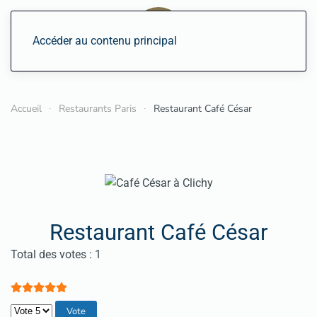
Accéder au contenu principal
Accueil
Restaurants Paris
Restaurant Café César
Restaurant Café César
Vote utilisateur:
5
/
5
Total des votes : 1
Veuillez voter