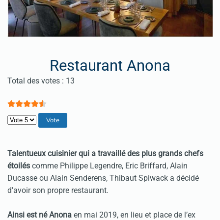
Restaurant Anona
Vote utilisateur:
4.5
/
5
Total des votes : 13
Veuillez voter
Talentueux cuisinier qui a travaillé des plus grands chefs
étoilés
comme Philippe Legendre, Eric Briffard, Alain
Ducasse ou Alain Senderens, Thibaut Spiwack a décidé
d’avoir son propre restaurant.
Ainsi est né Anona
en mai 2019, en lieu et place de l’ex