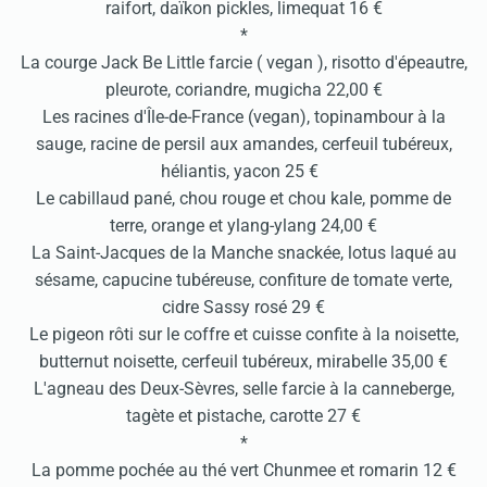
raifort, daïkon pickles, limequat 16 €
*
La courge Jack Be Little farcie ( vegan ), risotto d'épeautre,
pleurote, coriandre, mugicha 22,00 €
Les racines d'Île-de-France (vegan), topinambour à la
sauge, racine de persil aux amandes, cerfeuil tubéreux,
héliantis, yacon 25 €
Le cabillaud pané, chou rouge et chou kale, pomme de
terre, orange et ylang-ylang 24,00 €
La Saint-Jacques de la Manche snackée, lotus laqué au
sésame, capucine tubéreuse, confiture de tomate verte,
cidre Sassy rosé 29 €
Le pigeon rôti sur le coffre et cuisse confite à la noisette,
butternut noisette, cerfeuil tubéreux, mirabelle 35,00 €
L'agneau des Deux-Sèvres, selle farcie à la canneberge,
tagète et pistache, carotte 27 €
*
La pomme pochée au thé vert Chunmee et romarin 12 €