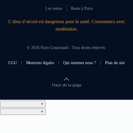
Les restos
Resto à Paris
L’abus d’alcool est dangereux pour la santé. Consommez avec
modération.
©
2026
Paris Gourmand - Tous droits réservés.
CGU
|
Mentions légales
|
Qui sommes nous ?
|
Plan du site
Haut de la page
×
×