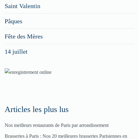
Saint Valentin
figurer
vos
Pâques
menus
Fête des Mères
spéciaux
14 juillet
dans
nos
rubriques
Spéciales
Fêtes
Articles les plus lus
Pour
Nos meilleurs restaurants de Paris par arrondissement
enregistrer
Brasseries à Paris : Nos 20 meilleures brasseries Parisiennes en
votre