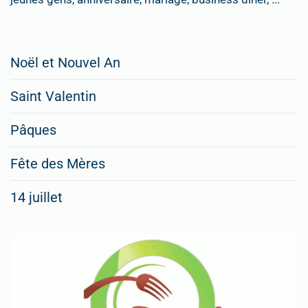
Restaurateurs,
Noël et Nouvel An
faites
Saint Valentin
figurer
vos
Pâques
menus
Fête des Mères
spéciaux
14 juillet
dans
nos
rubriques
Spéciales
Fêtes