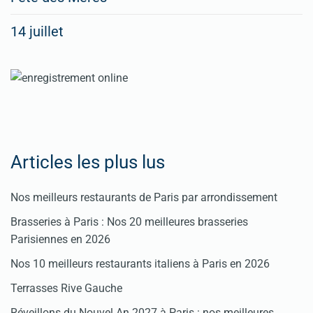
spéciaux
14 juillet
dans
nos
rubriques
Spéciales
Fêtes
Articles les plus lus
Pour
Nos meilleurs restaurants de Paris par arrondissement
enregistrer
Brasseries à Paris : Nos 20 meilleures brasseries
votre
Parisiennes en 2026
restaurant
Nos 10 meilleurs restaurants italiens à Paris en 2026
Cliquez
Terrasses Rive Gauche
ici
Réveillons du Nouvel An 2027 à Paris : nos meilleures