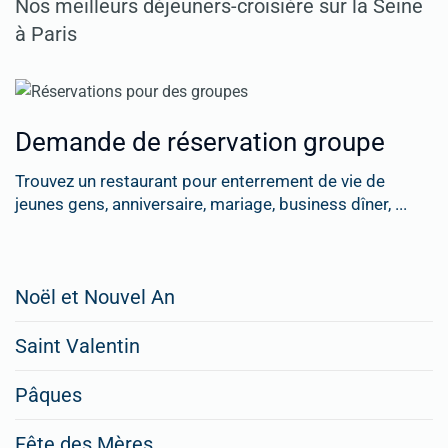
Nos meilleurs déjeuners-croisière sur la Seine
à Paris
Demande de réservation groupe
Trouvez un restaurant pour enterrement de vie de
jeunes gens, anniversaire, mariage, business dîner, ...
Restaurateurs,
Noël et Nouvel An
faites
Saint Valentin
figurer
vos
Pâques
menus
Fête des Mères