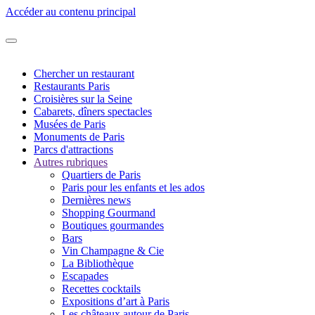
Accéder au contenu principal
Chercher un restaurant
Restaurants Paris
Croisières sur la Seine
Cabarets, dîners spectacles
Musées de Paris
Monuments de Paris
Parcs d'attractions
Autres rubriques
Quartiers de Paris
Paris pour les enfants et les ados
Dernières news
Shopping Gourmand
Boutiques gourmandes
Bars
Vin Champagne & Cie
La Bibliothèque
Escapades
Recettes cocktails
Expositions d’art à Paris
Les châteaux autour de Paris