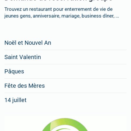
Trouvez un restaurant pour enterrement de vie de
jeunes gens, anniversaire, mariage, business dîner, ...
Restaurateurs,
Noël et Nouvel An
faites
Saint Valentin
figurer
vos
Pâques
menus
Fête des Mères
spéciaux
14 juillet
dans
nos
rubriques