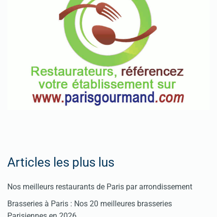
Spéciales
Fêtes
Pour
enregistrer
votre
restaurant
Cliquez
ici
Articles les plus lus
Nos meilleurs restaurants de Paris par arrondissement
Brasseries à Paris : Nos 20 meilleures brasseries
Parisiennes en 2026