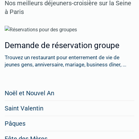
Nos meilleurs déjeuners-croisière sur la Seine
à Paris
Demande de réservation groupe
Trouvez un restaurant pour enterrement de vie de
jeunes gens, anniversaire, mariage, business dîner, ...
Restaurateurs,
Noël et Nouvel An
faites
Saint Valentin
figurer
vos
Pâques
menus
Fête des Mères