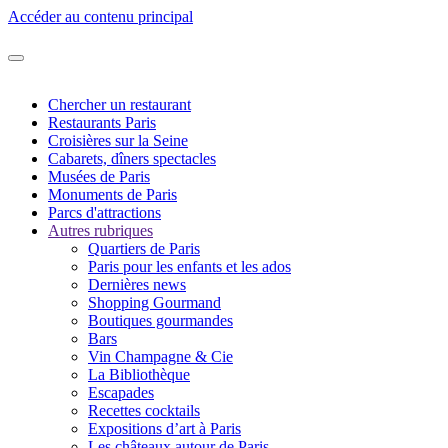
Accéder au contenu principal
Chercher un restaurant
Restaurants Paris
Croisières sur la Seine
Cabarets, dîners spectacles
Musées de Paris
Monuments de Paris
Parcs d'attractions
Autres rubriques
Quartiers de Paris
Paris pour les enfants et les ados
Dernières news
Shopping Gourmand
Boutiques gourmandes
Bars
Vin Champagne & Cie
La Bibliothèque
Escapades
Recettes cocktails
Expositions d’art à Paris
Les châteaux autour de Paris