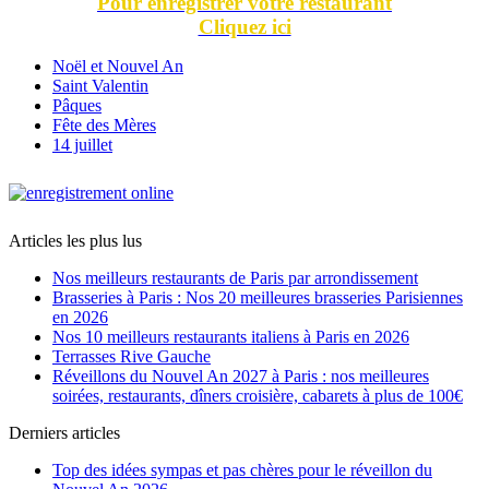
Pour enregistrer votre restaurant
Cliquez ici
Noël et Nouvel An
Saint Valentin
Pâques
Fête des Mères
14 juillet
Articles les plus lus
Nos meilleurs restaurants de Paris par arrondissement
Brasseries à Paris : Nos 20 meilleures brasseries Parisiennes
en 2026
Nos 10 meilleurs restaurants italiens à Paris en 2026
Terrasses Rive Gauche
Réveillons du Nouvel An 2027 à Paris : nos meilleures
soirées, restaurants, dîners croisière, cabarets à plus de 100€
Derniers articles
Top des idées sympas et pas chères pour le réveillon du