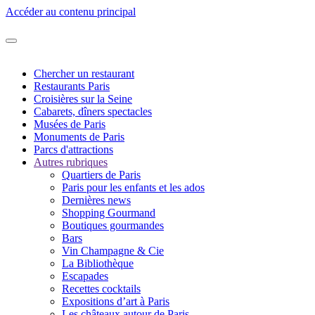
Accéder au contenu principal
Chercher un restaurant
Restaurants Paris
Croisières sur la Seine
Cabarets, dîners spectacles
Musées de Paris
Monuments de Paris
Parcs d'attractions
Autres rubriques
Quartiers de Paris
Paris pour les enfants et les ados
Dernières news
Shopping Gourmand
Boutiques gourmandes
Bars
Vin Champagne & Cie
La Bibliothèque
Escapades
Recettes cocktails
Expositions d’art à Paris
Les châteaux autour de Paris