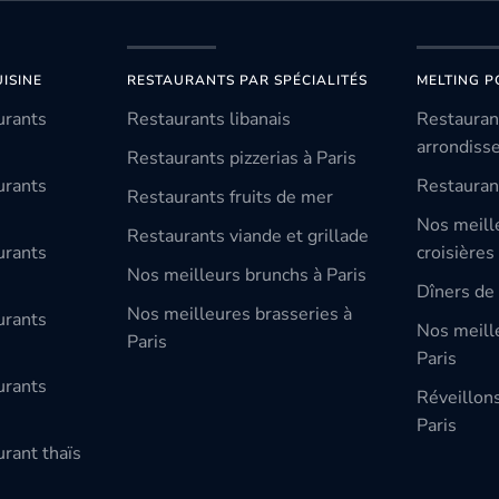
ISINE
RESTAURANTS PAR SPÉCIALITÉS
MELTING P
urants
Restaurants libanais
Restauran
arrondiss
Restaurants pizzerias à Paris
urants
Restauran
Restaurants fruits de mer
Nos meill
Restaurants viande et grillade
urants
croisières
Nos meilleurs brunchs à Paris
Dîners de 
Nos meilleures brasseries à
urants
Nos meille
Paris
Paris
urants
Réveillon
Paris
rant thaïs