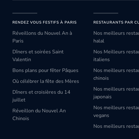
RENDEZ VOUS FESTIFS À PARIS
RESTAURANTS PAR CU
Réveillons du Nouvel An à
Nos meilleurs resta
Paris
halal
Dîners et soirées Saint
Nos Meilleurs resta
Valentin
italiens
Bons plans pour fêter Pâques
Nos meilleurs resta
chinois
Où célébrer la fête des Mères
Nos meilleurs resta
Dîners et croisières du 14
japonais
juillet
Nos meilleurs resta
Réveillon du Nouvel An
vegans
Chinois
Nos meilleurs restau